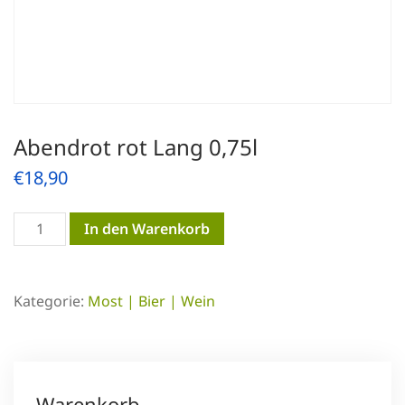
Abendrot rot Lang 0,75l
€
18,90
Abendrot
In den Warenkorb
rot
Lang
Kategorie:
Most | Bier | Wein
0,75l
Menge
Warenkorb