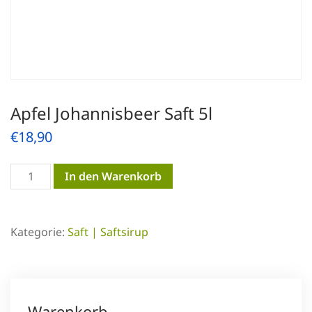
Apfel Johannisbeer Saft 5l
€
18,90
Apfel
In den Warenkorb
Johannisbeer
Saft
Kategorie:
Saft | Saftsirup
5l
Menge
Warenkorb