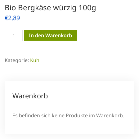
Bio Bergkäse würzig 100g
€
2,89
Bio
In den Warenkorb
Bergkäse
würzig
Kategorie:
Kuh
100g
Menge
Warenkorb
Es befinden sich keine Produkte im Warenkorb.