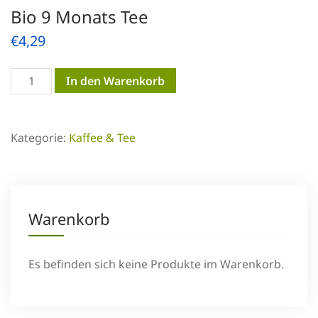
Bio 9 Monats Tee
€
4,29
Bio
In den Warenkorb
9
Monats
Kategorie:
Kaffee & Tee
Tee
Menge
Warenkorb
Es befinden sich keine Produkte im Warenkorb.