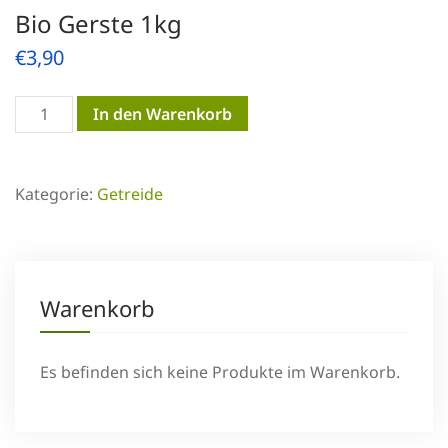
Bio Gerste 1kg
€
3,90
Bio
In den Warenkorb
Gerste
1kg
Kategorie:
Getreide
Menge
Warenkorb
Es befinden sich keine Produkte im Warenkorb.