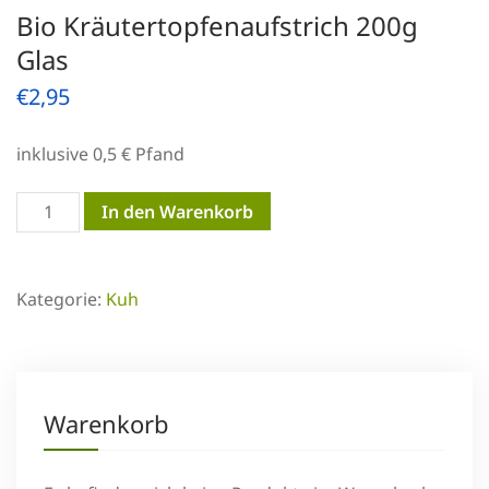
Bio Kräutertopfenaufstrich 200g
Glas
€
2,95
inklusive 0,5 € Pfand
Bio
In den Warenkorb
Kräutertopfenaufstrich
200g
Kategorie:
Kuh
Glas
Menge
Warenkorb