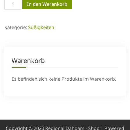
Dinkel-
In den Warenkorb
Mandelbrezeln
200g
Kategorie:
Süßigkeiten
Menge
Warenkorb
Es befinden sich keine Produkte im Warenkorb.
Copyright © 2020 Regional Dahoam - Shop | Powered