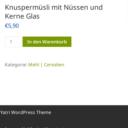
Knuspermüsli mit Nüssen und
Kerne Glas
€
5,90
Knuspermüsli
In den Warenkorb
mit
Nüssen
Kategorie:
Mehl | Cerealien
und
Kerne
Glas
Menge
y
Yatri WordPress Theme