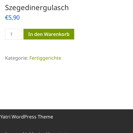
Szegedinergulasch
€
5,90
Szegedinergulasch
In den Warenkorb
Menge
Kategorie:
Fertiggerichte
y
Yatri WordPress Theme